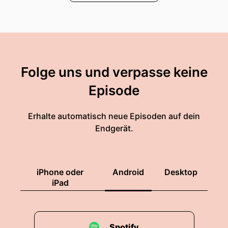
00:00:58: eben.
00:00:58: Ich mach gar keine, da muss ich auch
nix einhalten.
00:01:00: Nee, ich
Folge uns und verpasse keine
00:01:00: mach sogar keine Vorsätze.
Episode
00:01:02: Nee, so richtig Vorsätze, nein.
Erhalte automatisch neue Episoden auf dein
00:01:05: Es soll einfach so weiterlaufen.
Endgerät.
00:01:08: Apropos weiterlaufen.
iPhone oder
Android
Desktop
00:01:10: Gut News, wir laufen weiter, liebe
iPad
Hörer und Hörerinnen.
00:01:15: Spurlos wird es natürlich auch in den
Jahr durchgeben.
Spotify