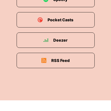
00:01:22: Wir arbeiten wunderbar auch mit
unserem Partner Seven One Audio zusammen.
Pocket Casts
00:01:27: Vielen Dank mal auch an der Stelle und
wir sind verlängert und das haben wir natürlich
euch zu verdanken.
Deezer
00:01:33: Also Grüße gehen raus und wir freuen
uns auf das neue Jahr, oder?
RSS Feed
00:01:36: Yes!
00:01:39: So, auch heute wieder ein spezieller
Spurlosfall, eine Ausprägung von Spurlos, das
haben wir uns ja immer schon auf die Fahne
geschrieben, alle Farben dieses Themas zu
beleuchten.
00:01:51: Und heute geht es darum, dass