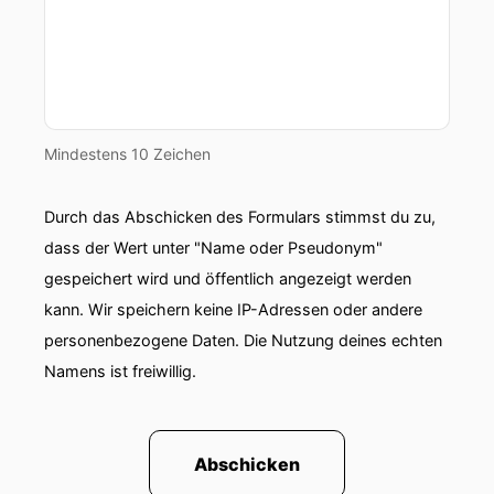
00:00:46: Und versehrt.
00:00:48: Und gute Dinge.
00:00:49: Sehr
Mindestens 10 Zeichen
00:00:50: schön.
Durch das Abschicken des Formulars stimmst du zu,
00:00:50: Ohne Vorsätze, aber guter Dinge.
dass der Wert unter "Name oder Pseudonym"
gespeichert wird und öffentlich angezeigt werden
00:00:52: Gut, Vorsätze hat man immer ein
kann. Wir speichern keine IP-Adressen oder andere
00:00:54: paar, aber
personenbezogene Daten. Die Nutzung deines echten
Namens ist freiwillig.
00:00:55: nur so eine Gemeinde, nichts
Konkrete.
00:00:56: Man hält sie doch nicht mehr
Abschicken