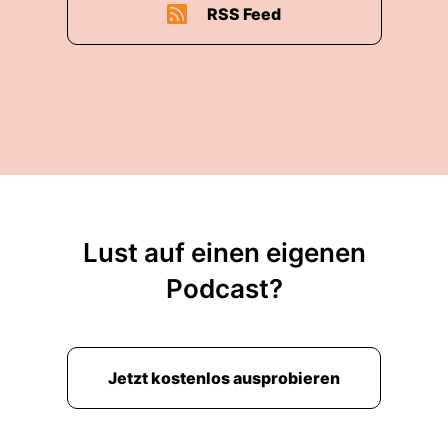
RSS Feed
und Ich habe Blumen besorgt in Blumenladen
Und ich wollte in Mini einen Maibaum sozusagen
symbolisch mitbringen.
00:01:37: Sevi, ich hab mich ja auf den Arsch
gesetzt.
00:01:40: Das ist ja Leute!
00:01:41: Migo, Sevi lasst uns Mai-Bäume
verkaufen.
Lust auf einen eigenen
Podcast?
00:01:44: Ah, stimmt.
00:01:46: So Last Minute vielleicht auch noch?
00:01:47: Was heißt Last minute?
Jetzt kostenlos ausprobieren
00:01:48: Siehst du das nicht überall auf dem
Topletzen?