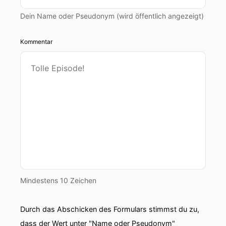
Österreichischen braucht.
Dein Name oder Pseudonym (wird öffentlich angezeigt)
00:00:37: Nein sag du!
Kommentar
00:00:38: ...gegessen und getrunken mit einem
schönen Glas Wein.
00:00:41: Ach schön Und was hast Du gemacht?
00:00:44: Nicht viel.
00:00:44: ich habe gehofft dass mein Mann mir
ein Maibaum steckt aber weißt du der ist aus
dem Norden die Kindes gar nicht
00:00:49: so richtig
Mindestens 10 Zeichen
00:00:50: Aber hier ist er jetzt
Durch das Abschicken des Formulars stimmst du zu,
00:00:51: krass.
dass der Wert unter "Name oder Pseudonym"