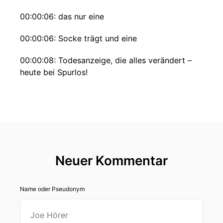
00:00:06: das nur eine
00:00:06: Socke trägt und eine
00:00:08: Todesanzeige, die alles verändert –
heute bei Spurlos!
00:00:26: Seel wie bis in den Mai getanzt?
00:00:29: Hallo,
00:00:30: hallo.
Neuer Kommentar
00:00:31: Ich bin nicht in den Mai getanzt aber...
Gehüpft?
Name oder Pseudonym
00:00:34: Wie
00:00:35: immer bei euch hier die